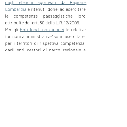
negli elenchi approvati da Regione 
Lombardia
 e ritenuti idonei ad esercitare 
le competenze paesaggistiche loro 
attribuite dall’art. 80 della L.R. 12/2005.
Per gli 
Enti locali non idonei
 le relative 
funzioni amministrative “sono esercitate, 
per i territori di rispettiva competenza, 
dagli enti gestori di parco regionale e 
dalle comunità montane, nonché dalla 
Città metropolitana di Milano o dalle 
province per i restanti territori.” (v. art. 
80, comma 9, della LR 12/2005 e s.m.i.).
www.cittametropolitana.
mi.it
esamedistato
interventi edilizi
città metropolitana