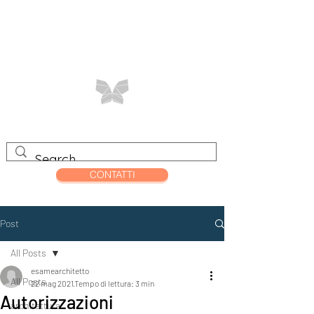
CONTATTI
Post
All Posts
esamearchitetto
All Posts
22 mag 2021
Tempo di lettura: 3 min
Autorizzazioni
architettura