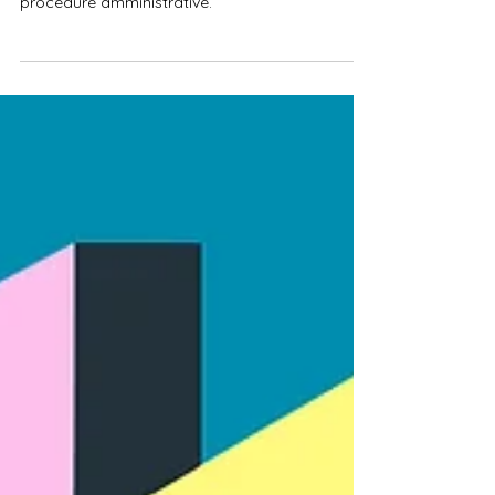
caratteristiche dell'intervento edilizio e le
procedure amministrative.