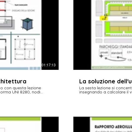
01:17:13
chitettura
La soluzione dell'
cio con questa lezione
La sesta lezione si concentr
 norma UNI 8280, nodi
insegnando a calcolare il v
 funzionali e progettazione
progettare la viabilità, defi
same di stato da architetto!
urbanizzazione, con esempi 