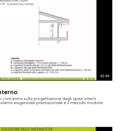
€
42:49
interno
si concentra sulla progettazione degli spazi interni
 sistema esigenziale prestazionale e il metodo modulare
novative e personalizzate.