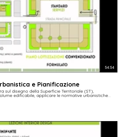
€
54:54
urbanistica e Pianificazione
a sul disegno della Superficie Territoriale (ST),
olume edificabile, applicare le normative urbanistiche,
nire spazi pubblici e privati e realizzare opere di
pratici e riferimenti normativi.