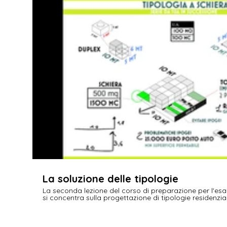
€
La soluzione delle tipologie
La seconda lezione del corso di preparazione per l'esa
si concentra sulla progettazione di tipologie residenzial
per calcolare superfici e volumi, definire le unità abita
disegno e utilizzare modelli predefiniti in Autocad.