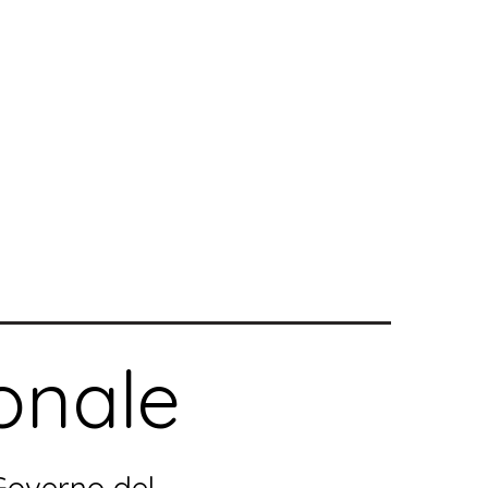
onale
 Governo del