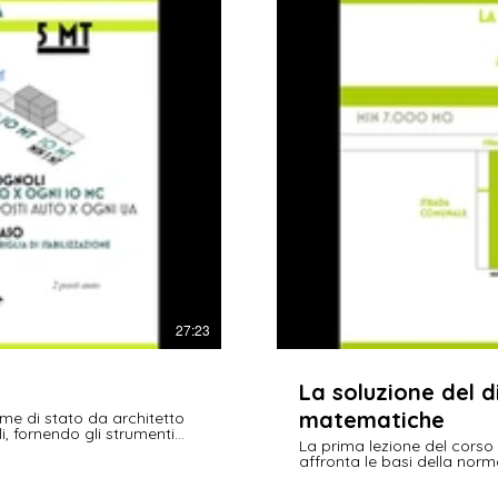
27:23
La soluzione del d
matematiche
me di stato da architetto
i, fornendo gli strumenti
La prima lezione del corso
tive, applicare un metodo di
affronta le basi della nor
progettazione, fornendo un