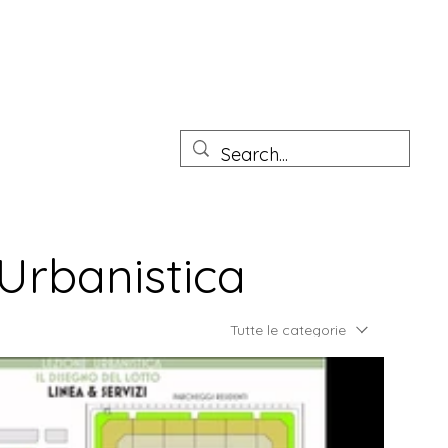
tto Junior
Prove pratiche Architetto sezione A e B
More
 Urbanistica
Tutte le categorie