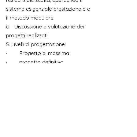
sistema esigenziale prestazionale e
il metodo modulare
o Discussione e valutazione dei
progetti realizzati
5. Livelli di progettazione:
· Progetto di massima
· progetto definitivo
· progetto esecutivo
Conclusioni
Questa terza lezione vi avrà fornito
gli strumenti necessari per
affrontare la progettazione degli
spazi interni residenziali in modo
razionale e funzionale, tenendo
conto delle esigenze degli utenti e