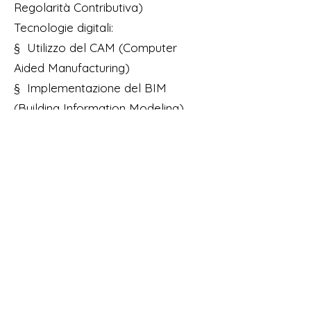
Regolarità Contributiva)
Tecnologie digitali:
§ Utilizzo del CAM (Computer
Aided Manufacturing)
§ Implementazione del BIM
(Building Information Modeling)
§ Applicazione del GIS (Geographic
Information System) nella
progettazione
Casi di studio:
§ Analisi di esempi concreti di
appalti pubblici
§ Discussione di problematiche e
soluzioni
Conclusioni:
§ Riepilogo dei punti chiave della