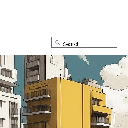
tto Junior
Prove pratiche Architetto sezione A e B
More