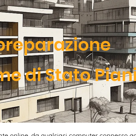
 preparazione
me di Stato Pian
ente online, da qualsiasi computer connesso a