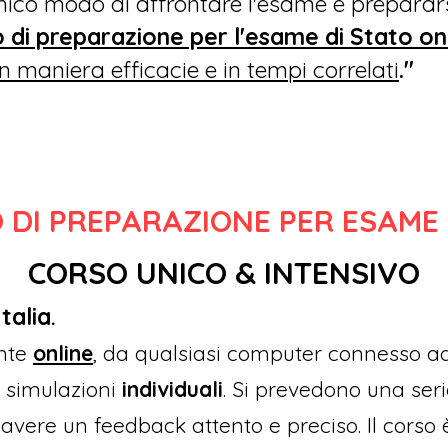
unico modo di affrontare l'esame è preparars
so di preparazione per l'esame di Stato
on
 in maniera
efficacie e in tempi correlati
."
 DI PR
EPARAZIONE PER ESAME 
CORSO UNICO & INTENSIVO
talia
.
ente
online
, da qualsiasi computer connesso ad
i, simulazioni
individuali
. Si prevedono una seri
 avere un feedback attento e preciso.
Il corso