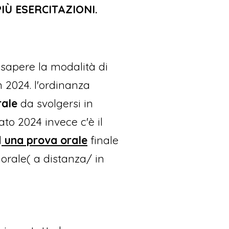
IÙ ESERCITAZIONI.
 sapere la modalità di
n 2024. l'ordinanza
rale
da svolgersi in
to 2024 invece c'è il
d
una prova orale
finale
orale( a distanza/ in