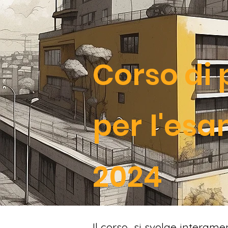
Corso di
p
e
r
l'esa
2024
Il corso si svolge interam