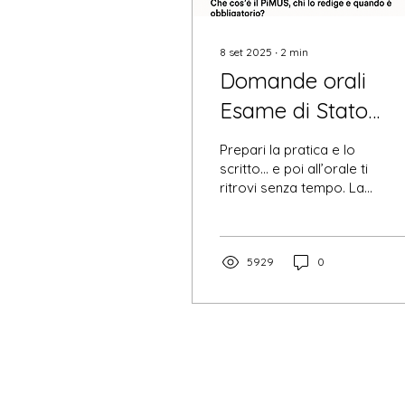
8 set 2025
∙
2
min
Domande orali
Esame di Stato
Architetto 2025: la
Prepari la pratica e lo
guida che ti salva il
scritto… e poi all’orale ti
ritrovi senza tempo. La
tempo
Dispensa Orale 2025
raccoglie oltre 230
domande e risposte
aggiornate, per
5929
0
risparmiare ore di
studio e arrivare sicuro
alla commissione.
Scarica la preview
gratuita e scopri come
organizzare la tua
preparazione.