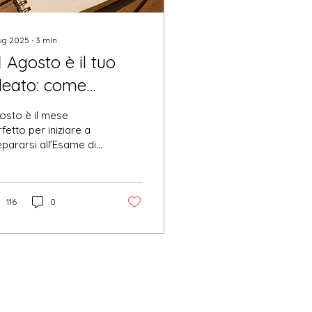
lug 2025
∙
3
min
 Agosto è il tuo
lleato: come
ruttare l’estate per
osto è il mese
uperare l’Esame di
fetto per iniziare a
pararsi all’Esame di
tato a novembre
to per Architetti:
ioni online, flessibili e
rsonalizzate, anche
 la prova orale.
116
0