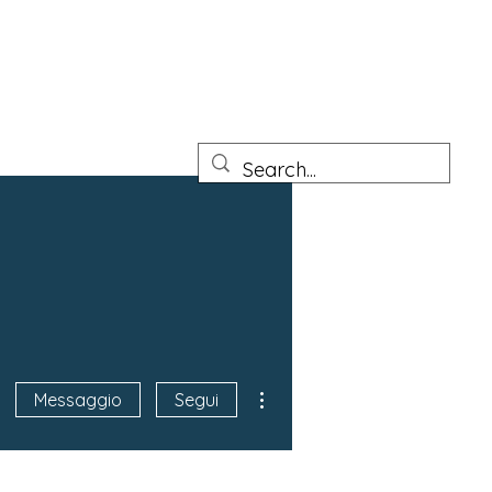
tto Junior
Prove pratiche Architetto sezione A e B
More
Altre azioni
Messaggio
Segui