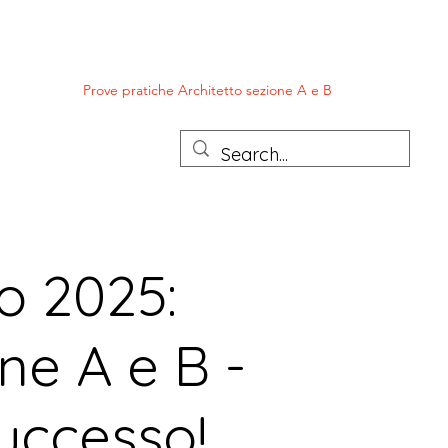
tto Junior
Prove pratiche Architetto sezione A e B
More
o 2025:
ne A e B -
Successo!