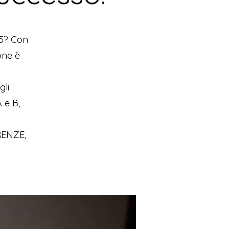
25? Con
one è
gli
 e B,
RENZE,