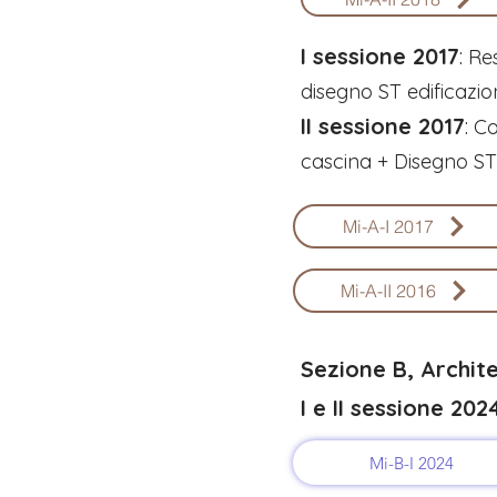
I sessione 2017
:
Res
disegno ST edificazion
II sessione 2017
:
Com
cascina + Disegno ST
Mi-A-I 2017
Mi-A-II 2016
Sezione B, Archit
I e II sessione 202
Mi-B-I 2024