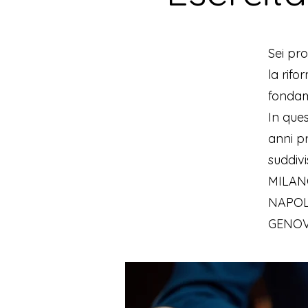
Sei pr
la rifo
fondam
In ques
anni p
suddivi
MILANO
NAPOL
GENOV