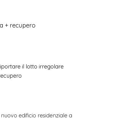
ca + recupero
portare il lotto irregolare
+recupero
uovo edificio residenziale a