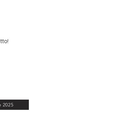
tto!
e 2025