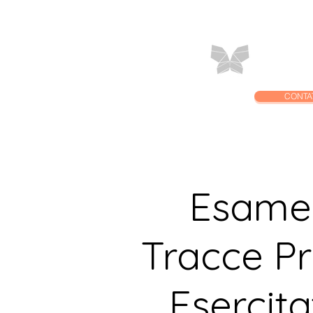
Home
C
CONTA
Esame 
Tracce Pr
Esercita