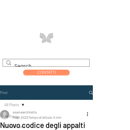
CONTATTI
Post
All Posts
esamearchitetto
All Posts
7 apr 2023
Tempo di lettura: 5 min
Nuovo codice degli appalti
architettura