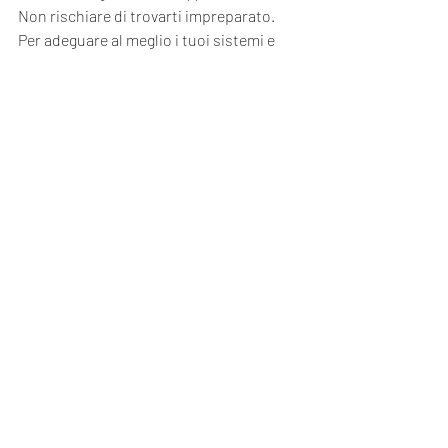
Non rischiare di trovarti impreparato. 
Per adeguare al meglio i tuoi sistemi e 
per essere certo di rispondere appieno ai 
nuovi adempimenti, 
affidati ad un unico 
interlocutore in grado di supportare il 
tuo lavoro
.
Nuovo codice appalti e il 
principio del risultato
Un’altra novità del nuovo codice rispetto 
al dlgs 50/2016 è il principio del risultato 
a cui è dedicato il primo articolo del dlgs 
36/2023:
Il 
principio del risultato
costituisce attuazione del 
principio del buon andamento e 
dei correlati principi di 