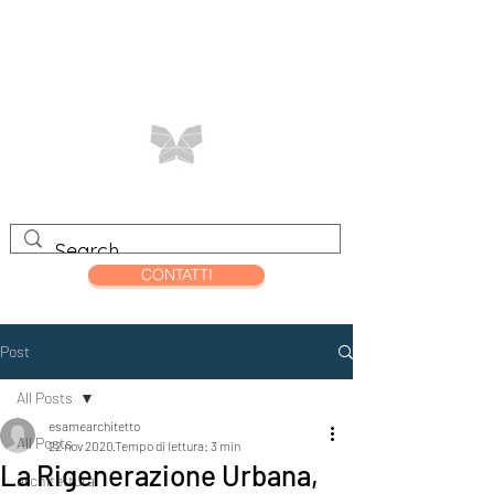
CONTATTI
Post
All Posts
esamearchitetto
All Posts
22 nov 2020
Tempo di lettura: 3 min
La Rigenerazione Urbana,
architettura