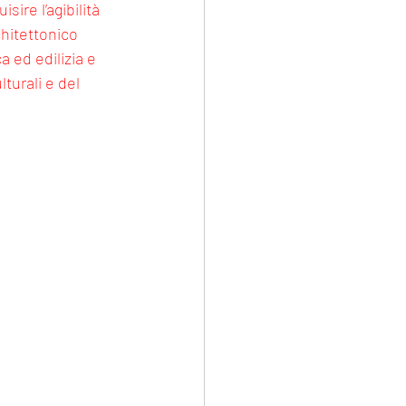
ire l’agibilità 
chitettonico 
a ed edilizia e 
turali e del 