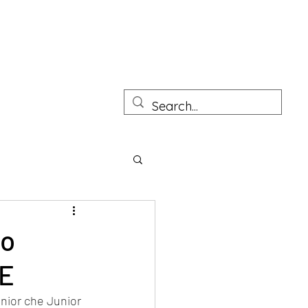
tto Junior
Prove pratiche Architetto sezione A e B
More
to
UE
enior che Junior 