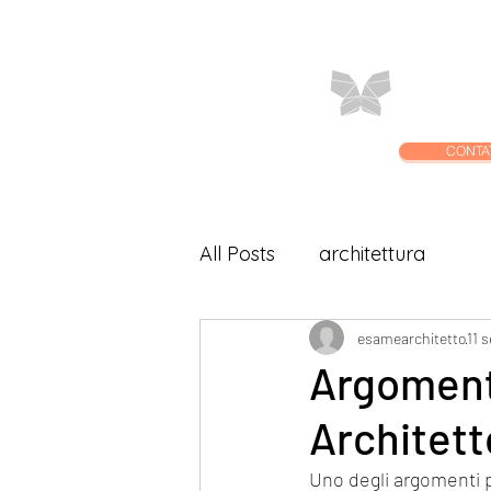
Home
C
CONTA
All Posts
architettura
esamearchitetto
11 
Argomenti
Architett
Uno degli argomenti p