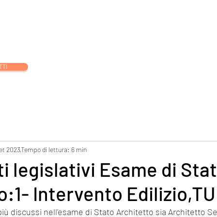
orso Esame di Stato Architetto Senior
Corso Esame di Stato Archite
TTI
set 2023
Tempo di lettura: 6 min
 legislativi Esame di Sta
o:1- Intervento Edilizio,T
iù discussi nell'esame di Stato Architetto sia Architetto S