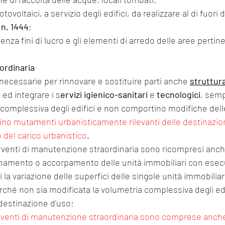
fotovoltaici, a servizio degli edifici, da realizzare al di fuori 
 n. 1444
; 
ordinaria
necessarie per rinnovare e sostituire parti anche 
struttura
ed integrare i s
ervizi igienico-sanitari
 e 
tecnologici
, sem
a complessiva degli edifici e non comportino modifiche dell
no mutamenti urbanisticamente rilevanti delle destinazion
 del carico urbanistico
.
erventi di manutenzione straordinaria sono ricompresi anche
ionamento o accorpamento delle unità immobiliari con esec
la variazione delle superfici delle singole unità immobiliar
rché non sia modificata la volumetria complessiva degli edif
 destinazione d'uso;
erventi di manutenzione straordinaria sono comprese anche