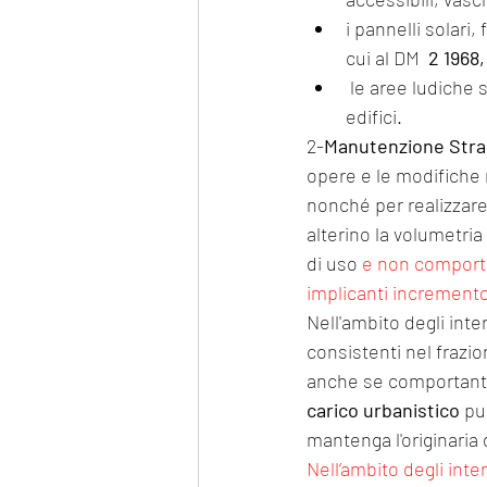
i pannelli solari, 
cui al DM  
2 1968,
 le aree ludiche senza fini di lucro e gli elementi di arredo delle aree pertinenziali degli 
edifici. 
2-
Manutenzione Stra
opere e le modifiche 
nonché per realizzare 
alterino la volumetri
di uso 
e non comporti
implicanti incremento
Nell'ambito degli int
consistenti nel fraz
anche se comportanti 
carico urbanistico
 pu
mantenga l'originaria
Nell’ambito degli int