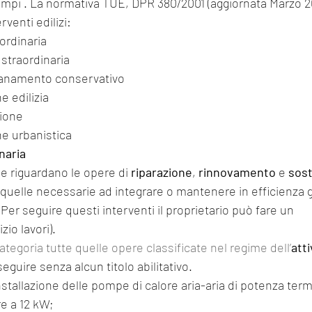
empi . La normativa TUE, DPR 380/2001 (aggiornata Marzo 2
rventi edilizi:
ordinaria
straordinaria
isanamento conservativo
e edilizia
zione
ne urbanistica
naria
che riguardano le opere di
 riparazione
, 
rinnovamento
 e 
sost
 e quelle necessarie ad integrare o mantenere in efficienza gl
 Per seguire questi interventi il proprietario può fare un 
io lavori). 
tegoria tutte quelle opere classificate nel regime dell’
atti
eguire senza alcun titolo abilitativo.
 installazione delle pompe di calore aria-aria di potenza termi
e a 12 kW; 