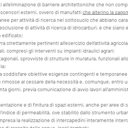
ascensori esterni, ovvero di manufatti 
che alterino la sagom
ee per attività di ricerca nel sottosuolo che abbiano cara
sclusione di attività di ricerca di idrocarburi, e che siano 
 edificato;
ra strettamente pertinenti all’esercizio dell’attività agricola
li, compresi gli interventi su impianti idraulici agrari;
ola;
rimosse al cessare della necessità e, comunque, entro u
ta giorni, previa comunicazione di avvio lavori all'amminis
entazione e di finitura di spazi esterni, anche per aree di 
'indice di permeabilità, ove stabilito dallo strumento urban
mpresa la realizzazione di intercapedini interamente interr
he di raccolta delle acque, locali tombati; 