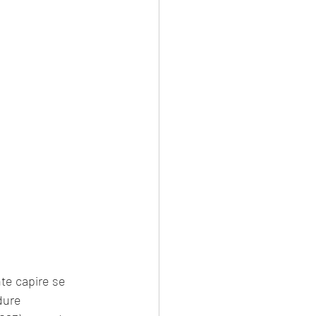
nte capire se 
dure 