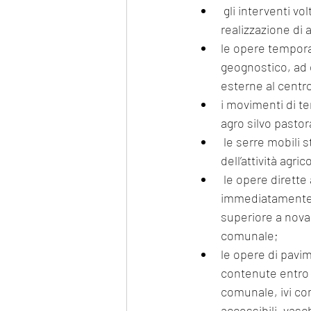
 gli interventi volti all'eliminazione di barriere architettoniche che non comportino la 
realizzazione di 
le opere temporan
geognostico, ad e
esterne al centro
i movimenti di ter
agro silvo pastora
 le serre mobili stagionali, sprovviste di strutture in muratura, funzionali allo svolgimento 
dell’attività agric
 le opere dirette a soddisfare obiettive esigenze contingenti e temporanee e ad essere 
immediatamente 
superiore a novan
comunale; 
le opere di pavim
contenute entro l
comunale, ivi co
accessibili, vasc