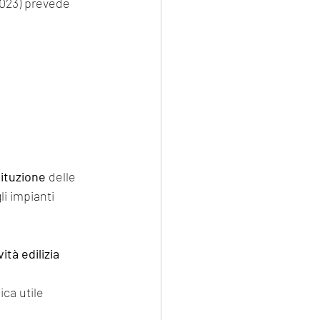
023) prevede 
ituzione
 delle 
i impianti 
vità edilizia 
ca utile 