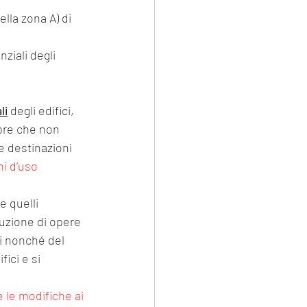
della zona A) di 
li
 degli edifici, 
pre che non 
e destinazioni 
i d’uso 
 quelli 
uzione di opere 
i nonché del 
ici e si 
 le modifiche ai 