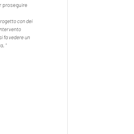
r proseguire 
progetto con dei 
intervento 
si fa vedere un 
a. "