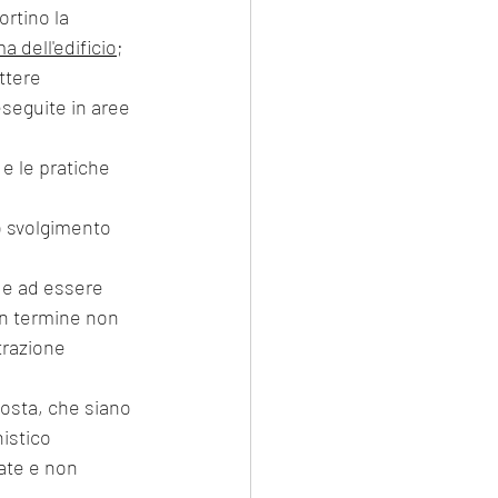
a dell'edificio
;
ttere 
eseguite in aree 
 e le pratiche 
n termine non 
trazione 
sosta, che siano 
istico 
ate e non 