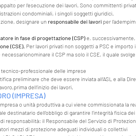
 appalto per l’esecuzione dei lavori. Sono committenti privat
trazioni condominiali, i singoli soggetti giuridici.
ezione, designare un 
responsabile dei lavori 
per l’adempim
natore in fase di progettazione (CSP)
 e, successivamente,
ione (CSE).
 Per lavori privati non soggetti a PSC e importo i
 necessarionominare il CSP ma solo il CSE, il quale svolge
tà tecnico-professionale delle imprese
ifica preliminare che deve essere inviata all’ASL e alla Dir
voro,prima dell’inizio dei lavori.
ORO (IMPRESA)
l’impresa o unità produttiva a cui viene commissionata la re
ale destinatario dell’obbligo di garantire l’integrità fisica dei
di responsabilità: il Responsabile del Servizio di Protezio
atori mezzi di protezione adeguati individuali o collettivi