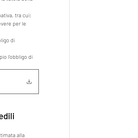
tiva, tra cui:
vere per le 
ligo di 
o l'obbligo di 
edili
ttimata alla