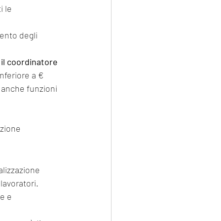
i le
ento degli 
 il coordinatore 
nferiore a € 
 anche funzioni 
ezione 
alizzazione
 lavoratori.
ne e