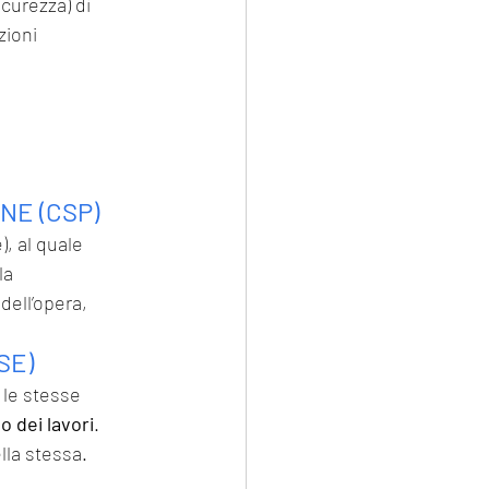
icurezza) di 
zioni
NE (CSP)
), al quale
la 
ell’opera, 
SE)
 le stesse
 dei lavori
. 
la stessa. 