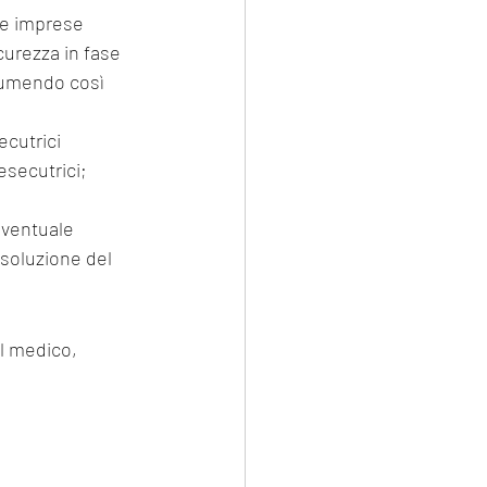
tre imprese
curezza in fase 
ssumendo così 
ecutrici
esecutrici;
eventuale 
isoluzione del 
Il medico,