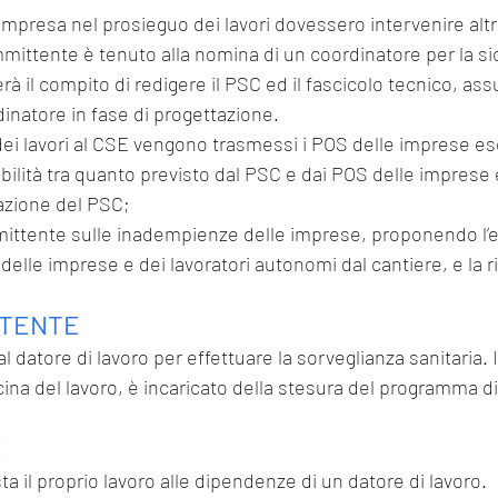
 impresa nel prosieguo dei lavori dovessero intervenire al
mmittente è tenuto alla nomina di un coordinatore per la si
rà il compito di redigere il PSC ed il fascicolo tecnico, a
dinatore in fase di progettazione.
 dei lavori al CSE vengono trasmessi i POS delle imprese es
bilità tra quanto previsto dal PSC e dai POS delle imprese 
cazione del PSC;
mittente sulle inadempienze delle imprese, proponendo l’
delle imprese e dei lavoratori autonomi dal cantiere, e la r
ETENTE
 datore di lavoro per effettuare la sorveglianza sanitaria. 
cina del lavoro, è incaricato della stesura del programma di
E
a il proprio lavoro alle dipendenze di un datore di lavoro.