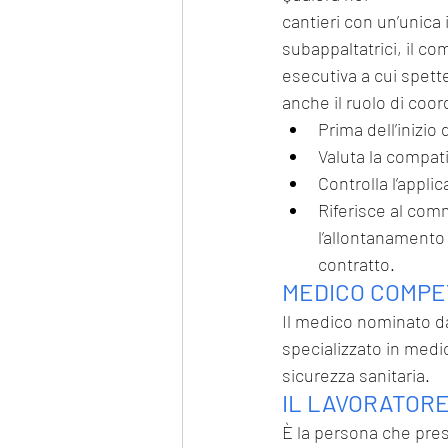
cantieri con un’unica
subappaltatrici, il co
esecutiva a cui spette
anche il ruolo di coor
Prima dell’inizio
Valuta la compati
Controlla l’appli
Riferisce al com
l’allontanamento 
contratto.
MEDICO COMP
Il medico nominato dal
specializzato in medi
sicurezza sanitaria.
IL LAVORATOR
È la persona che prest