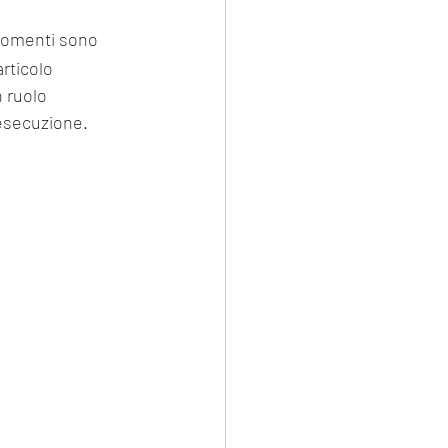
gomenti sono 
articolo 
 ruolo 
 esecuzione.