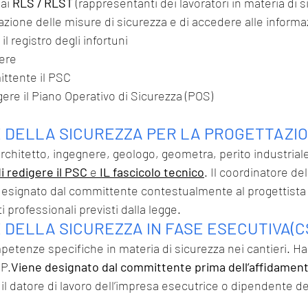
ai 
RLS / RLST 
(rappresentanti dei lavoratori in materia di s
icazione delle misure di sicurezza e di accedere alle informa
l registro degli infortuni
iere
ttente il PSC
gere il Piano Operativo di Sicurezza (POS)
 DELLA SICUREZZA PER LA PROGETTAZIO
rchitetto, ingegnere, geologo, geometra, perito industriale
di redigere il PSC
 e
 IL fascicolo tecnico
. Il coordinatore del
esignato dal committente contestualmente al progettista d
 professionali previsti dalla legge.
DELLA SICUREZZA IN FASE ESECUTIVA(C
etenze specifiche in materia di sicurezza nei cantieri. Ha
SP.
Viene designato dal committente prima dell’affidamento
l datore di lavoro dell’impresa esecutrice o dipendente del