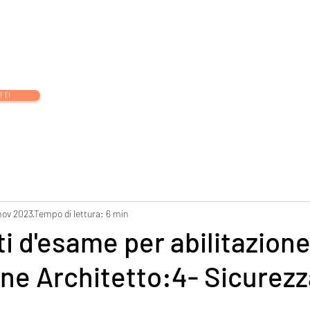
orso Esame di Stato Architetto Senior
Corso Esame di Stato Archite
TTI
nov 2023
Tempo di lettura: 6 min
 d'esame per abilitazione
ne Architetto:4- Sicurezz