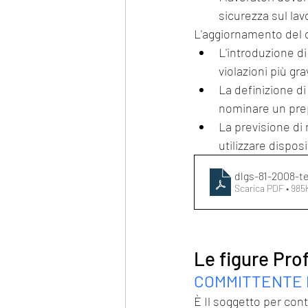
sicurezza sul lav
L'aggiornamento del d
L'introduzione d
violazioni più gra
La definizione di
nominare un prepo
La previsione di
utilizzare disposi
dlgs-81-2008-t
Scarica PDF • 98
Le figure Prof
COMMITTENTE 
È Il soggetto per cont