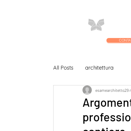
Home
C
CONTA
All Posts
architettura
esamearchitetto
29 
Argomenti
professio