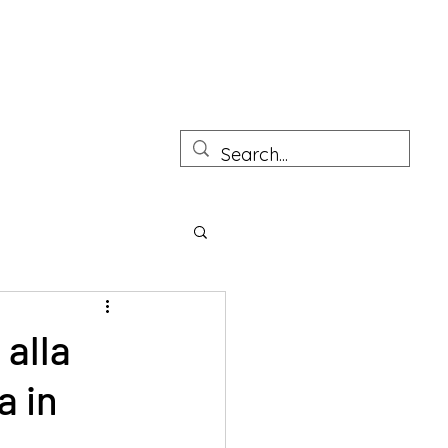
tto Junior
Prove pratiche Architetto sezione A e B
More
 alla
a in