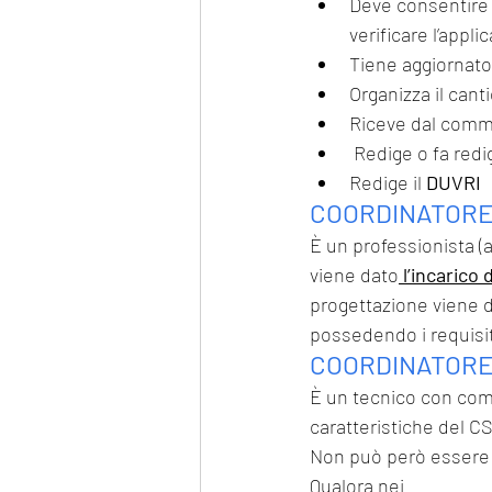
Deve consentire 
verificare l’appl
Tiene aggiornato i
Organizza il cant
Riceve dal commi
 Redige o fa redi
Redige il 
DUVRI
COORDINATORE
È un professionista (a
viene dato
 l’incarico 
progettazione viene d
possedendo i requisiti
COORDINATORE 
È un tecnico con comp
caratteristiche del C
Non può però essere i
Qualora nei