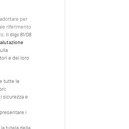
 adottare per 
ale riferimento 
o. 
Il dlgs 81/08 
alutazione 
ulla 
ori e dei loro 
 tutte le 
ori;
i sicurezza e 
presentare i 
la tutela della 