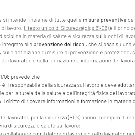
 si intende l’insieme di tutte quelle 
misure preventive
 da
 di lavoro. 
Il testo unico di Sicurezza(dlgs 81/08) 
è il princip
isciplina in materia di salute e sicurezza sui luoghi di lavor
integrato alla 
prevenzione dei rischi,
 che si basa su una v
, sulla definizione di misure di prevenzione e protezione, s
 dei lavoratori e sulla formazione e informazione dei lavorat
s 81/08 prevede che:
o è il responsabile della sicurezza sul lavoro e deve adottare
per la tutela della salute e dell'integrità fisica dei lavorat
o il diritto di ricevere informazioni e formazione in materia d
;
dei lavoratori per la sicurezza (RLS) hanno il compito di rap
eria di sicurezza e salute sul lavoro;
o collaborare con il datore di lavoro e gli altri lavoratori per 