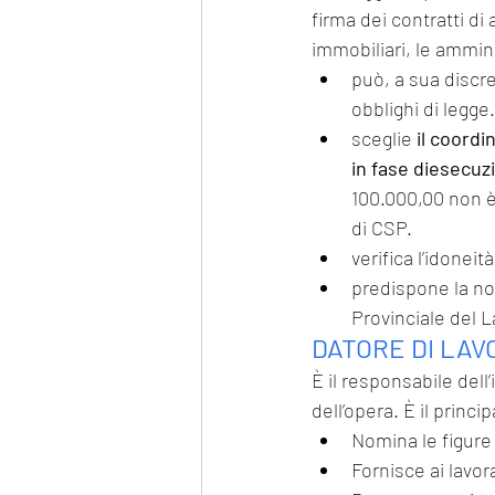
firma dei contratti di
immobiliari, le amminis
può, a sua discr
obblighi di legge.
sceglie 
il coordi
in fase diesecuz
100.000,00 non è
di CSP.
verifica l’idonei
predispone la not
Provinciale del La
DATORE DI LAV
È il responsabile del
dell’opera. È il princip
Nomina le figure 
Fornisce ai lavor