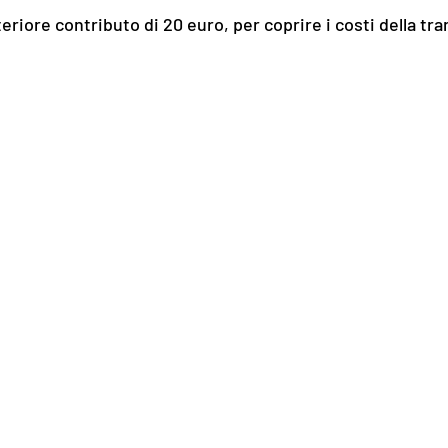
eriore contributo di 20 euro, per coprire i costi della tr
.milano@gmail.com
isponibile):
+39-3275462610