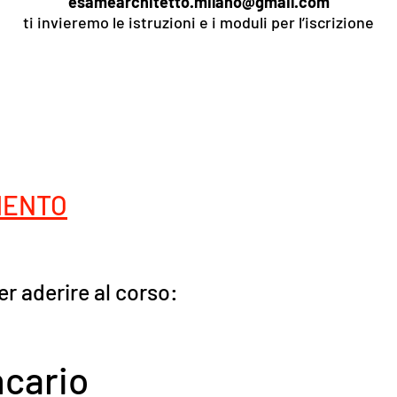
esamearchitetto.milano@gmail.com
ti invieremo le istruzioni e i moduli per l’iscrizione
MENTO
r aderire al corso:
ncario