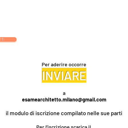
orso Esame di Stato Architetto Senior
Corso Esame di Stato Archite
TTI
Per aderire occorre
INVIARE
a
esamearchitetto.milano@gmail.com
il modulo di iscrizione compilato nelle sue parti
Per l’iscrizione scarica il