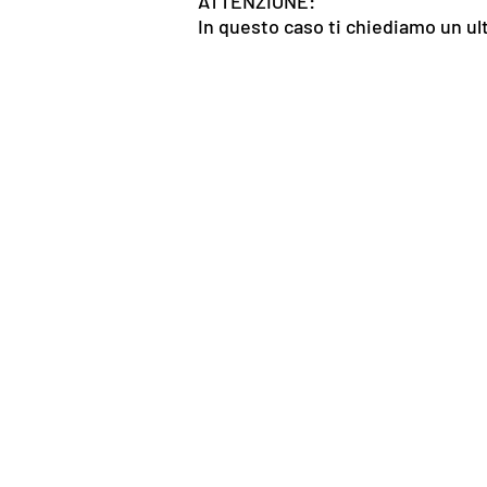
ATTENZIONE:
In questo caso ti chiediamo un ult
Contatti:
Email:
esamearchitetto
Tel: +39-327 5462610
whatsapp/telegram(sempre d