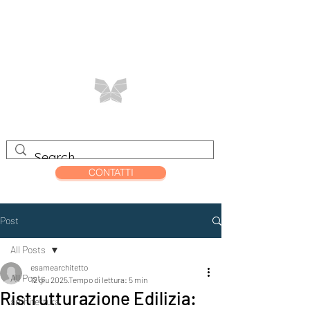
CONTATTI
Post
All Posts
esamearchitetto
All Posts
12 giu 2025
Tempo di lettura: 5 min
Ristrutturazione Edilizia:
architettura