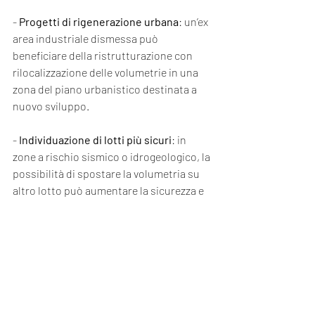
- 
Progetti di rigenerazione urbana
: un’ex 
area industriale dismessa può 
beneficiare della ristrutturazione con 
rilocalizzazione delle volumetrie in una 
zona del piano urbanistico destinata a 
nuovo sviluppo.
- 
Individuazione di lotti più sicuri
: in 
zone a rischio sismico o idrogeologico, la 
possibilità di spostare la volumetria su 
altro lotto può aumentare la sicurezza e 
la resilienza delle costruzioni.
---
## Ristrutturazione Edilizia su Altro 
Lotto: Norme, Vantaggi e Nuovi Orizzonti