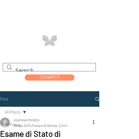
CONTATTI
Post
All Posts
esamearchitetto
All Posts
19 ago 2024
Tempo di lettura: 2 min
Esame di Stato di
architettura